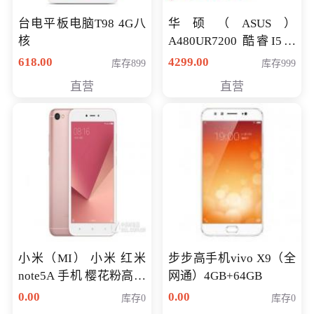
台电平板电脑T98 4G八
华硕（ASUS）
核
A480UR7200 酷睿I5超
薄学生办公游戏独显笔
618.00
4299.00
库存899
库存999
记本电脑 金色 I5-7200
直营
直营
NV930-2G独
小米（MI） 小米 红米
步步高手机vivo X9（全
note5A 手机 樱花粉高配
网通）4GB+64GB
版 全网通(3G+32G)
0.00
0.00
库存0
库存0