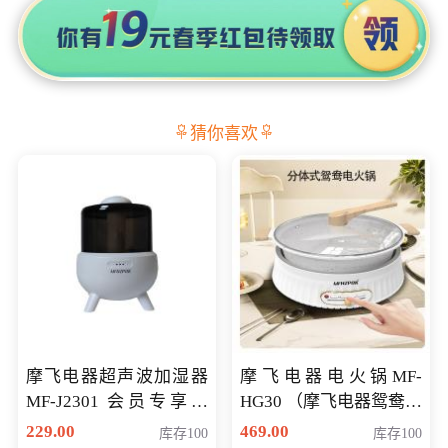
猜你喜欢
摩飞电器超声波加湿器
摩飞电器电火锅MF-
MF-J2301 会员专享价
HG30 （摩飞电器鸳鸯锅
168元
MF-HG30 ） 会员专享价
229.00
469.00
库存100
库存100