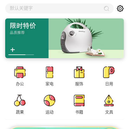
默认关键字
办公
家电
服饰
日用
蔬果
运动
书籍
文具