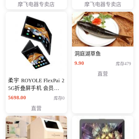
摩飞电器专卖店
摩飞电器专卖店
洞庭湖草鱼
9.90
库存479
直营
柔宇 ROYOLE FlexPai 2
5G折叠屏手机 会员专享
购买价格 4998元
5698.00
库存0
直营