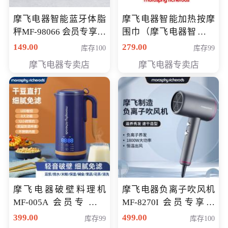
摩飞电器智能蓝牙体脂
摩飞电器智能加热按摩
秤MF-98066 会员专享价
围巾（摩飞电器智能加
98元
热按摩围脖） 会员专享
149.00
279.00
库存100
库存99
价168元
摩飞电器专卖店
摩飞电器专卖店
摩飞电器破壁料理机
摩飞电器负离子吹风机
MF-005A 会员专享价
MF-8270I 会员专享价
198元
369元
399.00
499.00
库存99
库存100