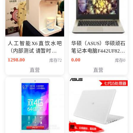
人工智能X6直饮水吧
华硕（ASUS）华硕顽石
（内部测试 请暂时不要
笔记本电脑F442UF8250
购买）
八代独显轻薄办公商务
1298.00
0.00
库存72
库存0
游戏笔记本 火爆推荐
直营
直营