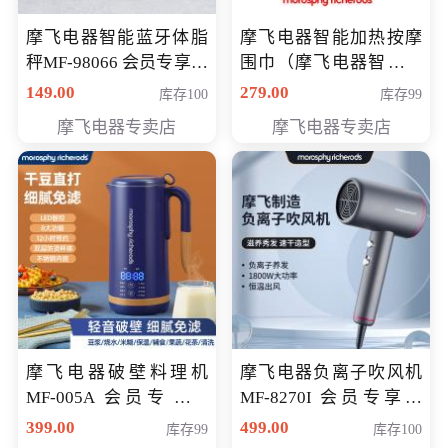
摩飞电器智能蓝牙体脂
摩飞电器智能加热按摩
秤MF-98066 会员专享价
围巾（摩飞电器智能加
98元
热按摩围脖） 会员专享
149.00
279.00
库存100
库存99
价168元
摩飞电器专卖店
摩飞电器专卖店
摩飞电器破壁料理机
摩飞电器负离子吹风机
MF-005A 会员专享价
MF-8270I 会员专享价
198元
369元
399.00
499.00
库存99
库存100