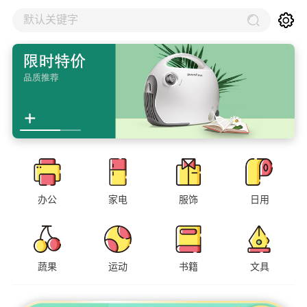
默认关键字
办公
家电
服饰
日用
蔬果
运动
书籍
文具