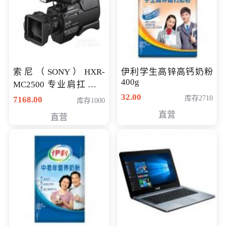
索尼（SONY）HXR-
伊利学生高锌高钙奶粉
400g
MC2500 专业肩扛式存
储卡全高清摄录一体机
32.00
库存2710
7168.00
库存1000
婚庆 直播 团拜会 专业高
直营
直营
清入门级摄像机