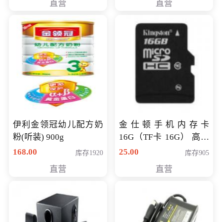
直营
直营
伊利金领冠幼儿配方奶
金仕顿手机内存卡
粉(听装) 900g
16G（TF卡 16G） 高速
卡 CLASS 10
168.00
25.00
库存1920
库存905
直营
直营