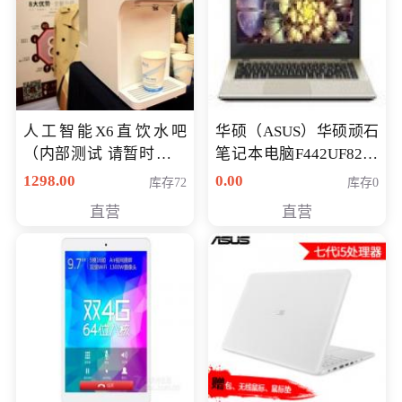
人工智能X6直饮水吧
华硕（ASUS）华硕顽石
（内部测试 请暂时不要
笔记本电脑F442UF8250
购买）
八代独显轻薄办公商务
1298.00
0.00
库存72
库存0
游戏笔记本 火爆推荐
直营
直营