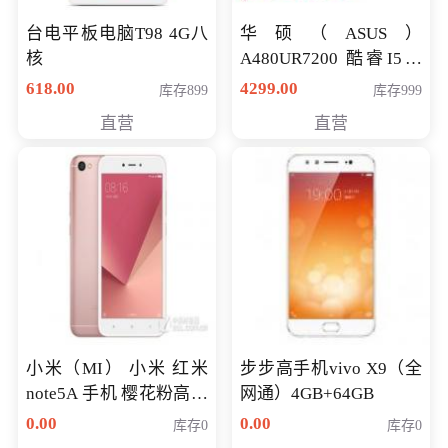
台电平板电脑T98 4G八
华硕（ASUS）
核
A480UR7200 酷睿I5超
薄学生办公游戏独显笔
618.00
4299.00
库存899
库存999
记本电脑 金色 I5-7200
直营
直营
NV930-2G独
小米（MI） 小米 红米
步步高手机vivo X9（全
note5A 手机 樱花粉高配
网通）4GB+64GB
版 全网通(3G+32G)
0.00
0.00
库存0
库存0