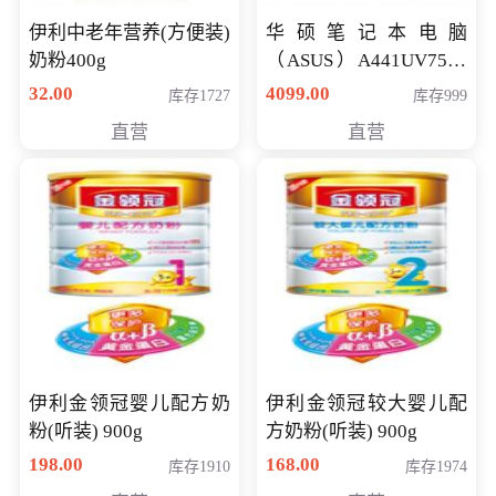
伊利中老年营养(方便装)
华硕笔记本电脑
奶粉400g
（ASUS）A441UV7500
顽石（7代i7-7500U 4G
32.00
4099.00
库存1727
库存999
500G GT920MX 独显）
直营
直营
14英寸
伊利金领冠婴儿配方奶
伊利金领冠较大婴儿配
粉(听装) 900g
方奶粉(听装) 900g
198.00
168.00
库存1910
库存1974