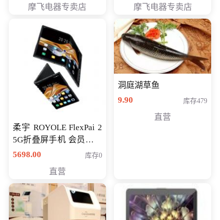
摩飞电器专卖店
摩飞电器专卖店
洞庭湖草鱼
9.90
库存479
直营
柔宇 ROYOLE FlexPai 2
5G折叠屏手机 会员专享
购买价格 4998元
5698.00
库存0
直营