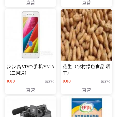
直营
直营
步步高VIVO手机Y31A
花生（农村绿色食品 晒
（三网通）
干）
0.00
0.00
库存0
库存0
直营
直营