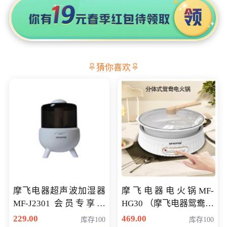
猜你喜欢
摩飞电器超声波加湿器
摩飞电器电火锅MF-
MF-J2301 会员专享价
HG30 （摩飞电器鸳鸯锅
168元
MF-HG30 ） 会员专享价
229.00
469.00
库存100
库存100