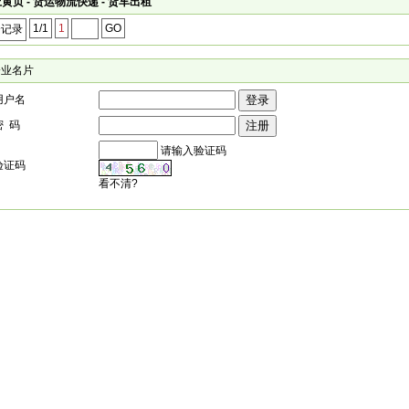
黄页 - 货运物流快递 - 货车出租
1/1
1
GO
个记录
企业名片
用户名
密 码
请输入验证码
验证码
看不清?