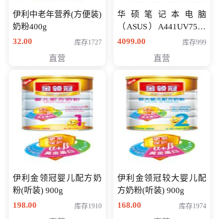
伊利中老年营养(方便装)
华硕笔记本电脑
奶粉400g
（ASUS）A441UV7500
顽石（7代i7-7500U 4G
32.00
4099.00
库存1727
库存999
500G GT920MX 独显）
直营
直营
14英寸
伊利金领冠婴儿配方奶
伊利金领冠较大婴儿配
粉(听装) 900g
方奶粉(听装) 900g
198.00
168.00
库存1910
库存1974