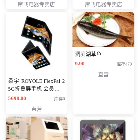
摩飞电器专卖店
摩飞电器专卖店
洞庭湖草鱼
9.90
库存479
直营
柔宇 ROYOLE FlexPai 2
5G折叠屏手机 会员专享
购买价格 4998元
5698.00
库存0
直营