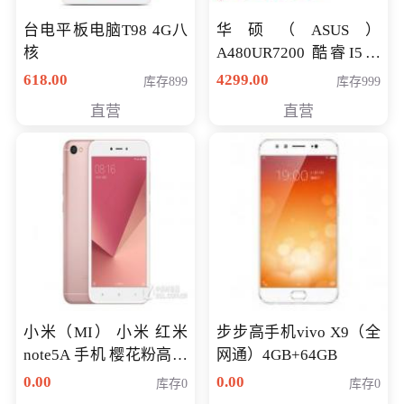
台电平板电脑T98 4G八
华硕（ASUS）
核
A480UR7200 酷睿I5超
薄学生办公游戏独显笔
618.00
4299.00
库存899
库存999
记本电脑 金色 I5-7200
直营
直营
NV930-2G独
小米（MI） 小米 红米
步步高手机vivo X9（全
note5A 手机 樱花粉高配
网通）4GB+64GB
版 全网通(3G+32G)
0.00
0.00
库存0
库存0