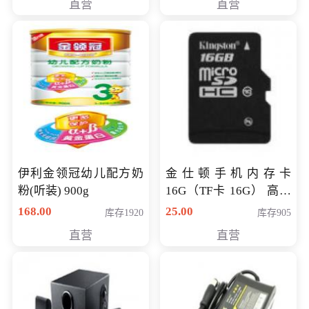
直营
直营
伊利金领冠幼儿配方奶
金仕顿手机内存卡
粉(听装) 900g
16G（TF卡 16G） 高速
卡 CLASS 10
168.00
25.00
库存1920
库存905
直营
直营