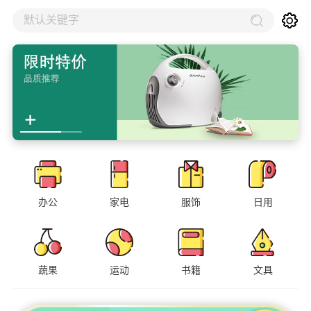
默认关键字
办公
家电
服饰
日用
蔬果
运动
书籍
文具