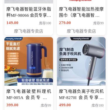
摩飞电器智能蓝牙体脂
摩飞电器智能加热按摩
秤MF-98066 会员专享价
围巾（摩飞电器智能加
98元
热按摩围脖） 会员专享
149.00
279.00
库存100
库存99
价168元
摩飞电器专卖店
摩飞电器专卖店
摩飞电器破壁料理机
摩飞电器负离子吹风机
MF-005A 会员专享价
MF-8270I 会员专享价
198元
369元
399.00
499.00
库存99
库存100