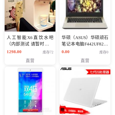
人工智能X6直饮水吧
华硕（ASUS）华硕顽石
（内部测试 请暂时不要
笔记本电脑F442UF8250
购买）
八代独显轻薄办公商务
1298.00
0.00
库存72
库存0
游戏笔记本 火爆推荐
直营
直营