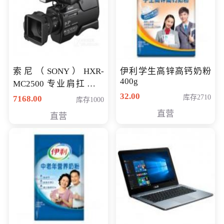
索尼（SONY）HXR-
伊利学生高锌高钙奶粉
400g
MC2500 专业肩扛式存
储卡全高清摄录一体机
32.00
库存2710
7168.00
库存1000
婚庆 直播 团拜会 专业高
直营
直营
清入门级摄像机