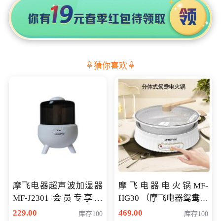
猜你喜欢
摩飞电器超声波加湿器
摩飞电器电火锅MF-
MF-J2301 会员专享价
HG30 （摩飞电器鸳鸯锅
168元
MF-HG30 ） 会员专享价
229.00
469.00
库存100
库存100