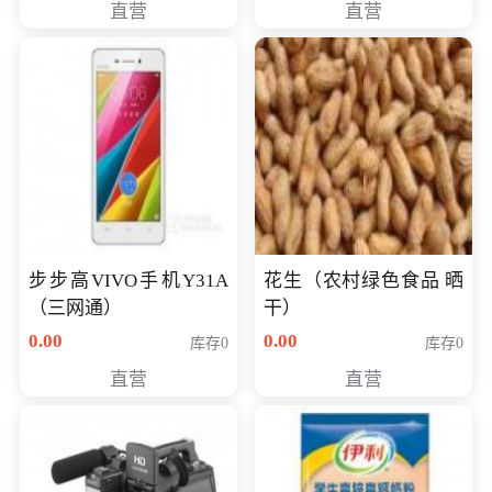
直营
直营
步步高VIVO手机Y31A
花生（农村绿色食品 晒
（三网通）
干）
0.00
0.00
库存0
库存0
直营
直营