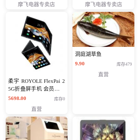
摩飞电器专卖店
摩飞电器专卖店
洞庭湖草鱼
9.90
库存479
直营
柔宇 ROYOLE FlexPai 2
5G折叠屏手机 会员专享
购买价格 4998元
5698.00
库存0
直营