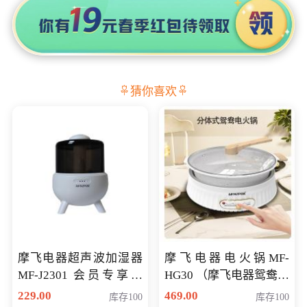
猜你喜欢
摩飞电器超声波加湿器
摩飞电器电火锅MF-
MF-J2301 会员专享价
HG30 （摩飞电器鸳鸯锅
168元
MF-HG30 ） 会员专享价
229.00
469.00
库存100
库存100