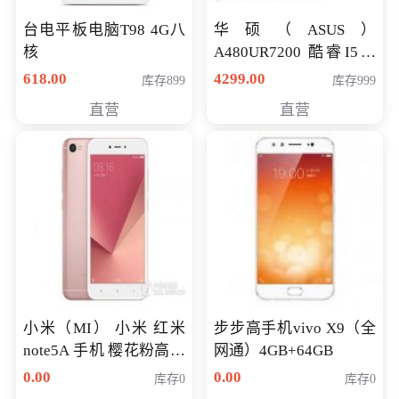
台电平板电脑T98 4G八
华硕（ASUS）
核
A480UR7200 酷睿I5超
薄学生办公游戏独显笔
618.00
4299.00
库存899
库存999
记本电脑 金色 I5-7200
直营
直营
NV930-2G独
小米（MI） 小米 红米
步步高手机vivo X9（全
note5A 手机 樱花粉高配
网通）4GB+64GB
版 全网通(3G+32G)
0.00
0.00
库存0
库存0