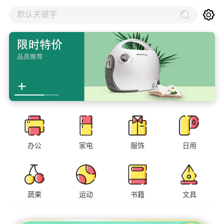
默认关键字
办公
家电
服饰
日用
蔬果
运动
书籍
文具