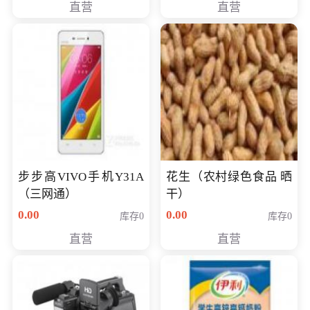
直营
直营
步步高VIVO手机Y31A
花生（农村绿色食品 晒
（三网通）
干）
0.00
0.00
库存0
库存0
直营
直营