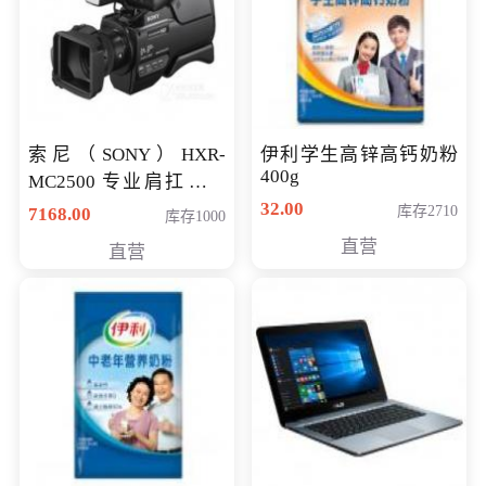
索尼（SONY）HXR-
伊利学生高锌高钙奶粉
400g
MC2500 专业肩扛式存
储卡全高清摄录一体机
32.00
库存2710
7168.00
库存1000
婚庆 直播 团拜会 专业高
直营
直营
清入门级摄像机