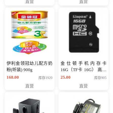
直营
直营
伊利金领冠幼儿配方奶
金仕顿手机内存卡
粉(听装) 900g
16G（TF卡 16G） 高速
卡 CLASS 10
168.00
25.00
库存1920
库存905
直营
直营