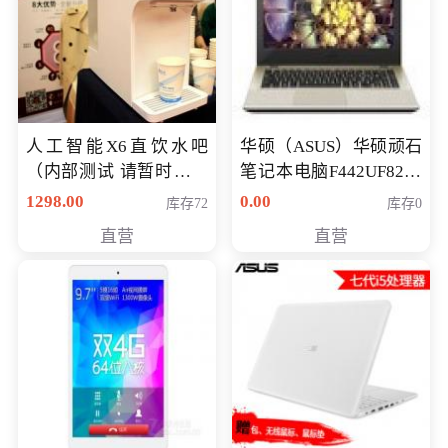
人工智能X6直饮水吧
华硕（ASUS）华硕顽石
（内部测试 请暂时不要
笔记本电脑F442UF8250
购买）
八代独显轻薄办公商务
1298.00
0.00
库存72
库存0
游戏笔记本 火爆推荐
直营
直营