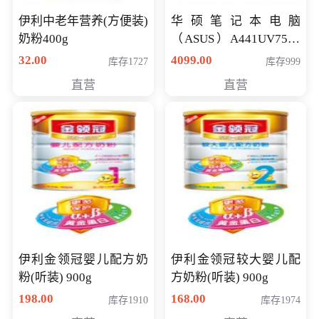
伊利中老年营养(方便装)
华硕笔记本电脑
奶粉400g
（ASUS）A441UV7500
顽石（7代i7-7500U 4G
32.00
4099.00
库存1727
库存999
500G GT920MX 独显）
直营
直营
14英寸
伊利金领冠婴儿配方奶
伊利金领冠较大婴儿配
粉(听装) 900g
方奶粉(听装) 900g
198.00
168.00
库存1910
库存1974