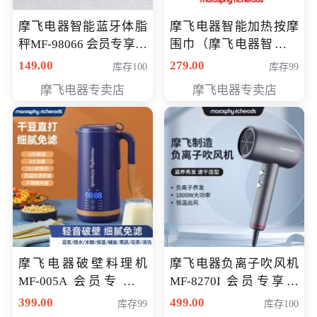
摩飞电器智能蓝牙体脂
摩飞电器智能加热按摩
秤MF-98066 会员专享价
围巾（摩飞电器智能加
98元
热按摩围脖） 会员专享
149.00
279.00
库存100
库存99
价168元
摩飞电器专卖店
摩飞电器专卖店
摩飞电器破壁料理机
摩飞电器负离子吹风机
MF-005A 会员专享价
MF-8270I 会员专享价
198元
369元
399.00
499.00
库存99
库存100