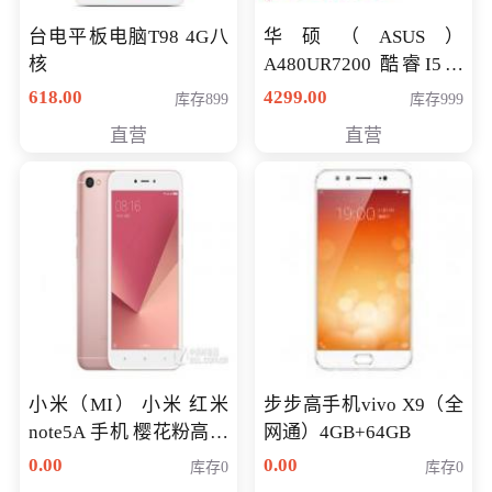
台电平板电脑T98 4G八
华硕（ASUS）
核
A480UR7200 酷睿I5超
薄学生办公游戏独显笔
618.00
4299.00
库存899
库存999
记本电脑 金色 I5-7200
直营
直营
NV930-2G独
小米（MI） 小米 红米
步步高手机vivo X9（全
note5A 手机 樱花粉高配
网通）4GB+64GB
版 全网通(3G+32G)
0.00
0.00
库存0
库存0