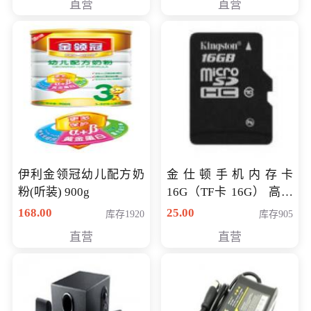
直营
直营
伊利金领冠幼儿配方奶
金仕顿手机内存卡
粉(听装) 900g
16G（TF卡 16G） 高速
卡 CLASS 10
168.00
25.00
库存1920
库存905
直营
直营