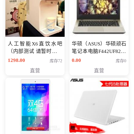
人工智能X6直饮水吧
华硕（ASUS）华硕顽石
（内部测试 请暂时不要
笔记本电脑F442UF8250
购买）
八代独显轻薄办公商务
1298.00
0.00
库存72
库存0
游戏笔记本 火爆推荐
直营
直营