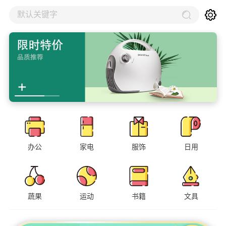
默认关键字
办公
家电
服饰
日用
蔬果
运动
书籍
文具