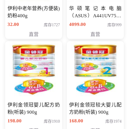
伊利中老年营养(方便装)
华硕笔记本电脑
奶粉400g
（ASUS）A441UV7500
顽石（7代i7-7500U 4G
32.00
4099.00
库存1727
库存999
500G GT920MX 独显）
直营
直营
14英寸
伊利金领冠婴儿配方奶
伊利金领冠较大婴儿配
粉(听装) 900g
方奶粉(听装) 900g
198.00
168.00
库存1910
库存1974