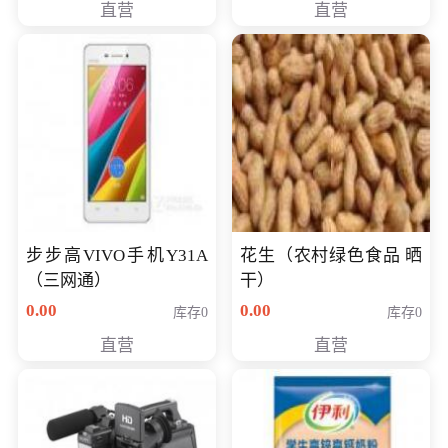
直营
直营
步步高VIVO手机Y31A
花生（农村绿色食品 晒
（三网通）
干）
0.00
0.00
库存0
库存0
直营
直营