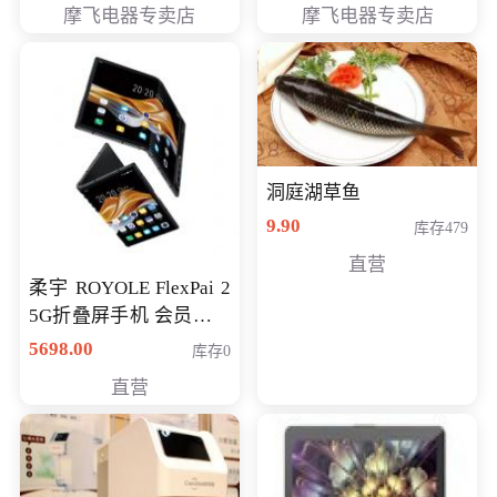
摩飞电器专卖店
摩飞电器专卖店
洞庭湖草鱼
9.90
库存479
直营
柔宇 ROYOLE FlexPai 2
5G折叠屏手机 会员专享
购买价格 4998元
5698.00
库存0
直营