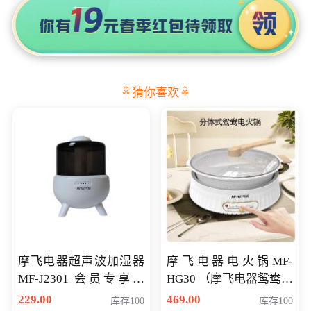
猜你喜欢
摩飞电器超声波加湿器
摩飞电器电火锅MF-
MF-J2301 会员专享价
HG30 （摩飞电器鸳鸯锅
168元
MF-HG30 ） 会员专享价
229.00
469.00
库存100
库存100