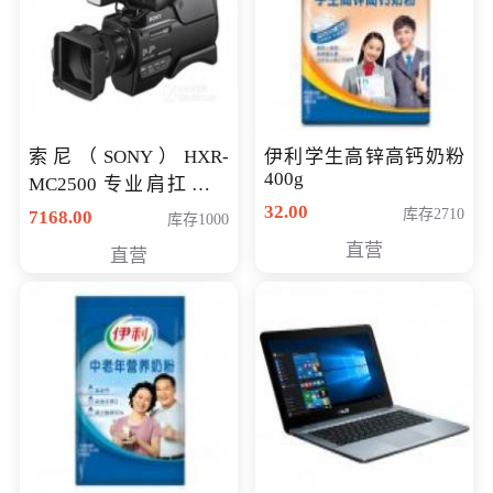
索尼（SONY）HXR-
伊利学生高锌高钙奶粉
400g
MC2500 专业肩扛式存
储卡全高清摄录一体机
32.00
库存2710
7168.00
库存1000
婚庆 直播 团拜会 专业高
直营
直营
清入门级摄像机