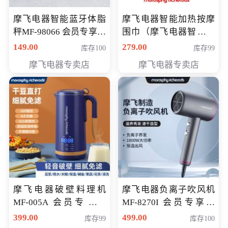
摩飞电器智能蓝牙体脂
摩飞电器智能加热按摩
秤MF-98066 会员专享价
围巾（摩飞电器智能加
98元
热按摩围脖） 会员专享
149.00
279.00
库存100
库存99
价168元
摩飞电器专卖店
摩飞电器专卖店
摩飞电器破壁料理机
摩飞电器负离子吹风机
MF-005A 会员专享价
MF-8270I 会员专享价
198元
369元
399.00
499.00
库存99
库存100