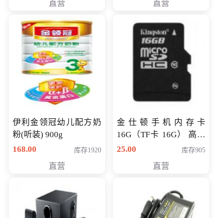
直营
直营
伊利金领冠幼儿配方奶
金仕顿手机内存卡
粉(听装) 900g
16G（TF卡 16G） 高速
卡 CLASS 10
168.00
25.00
库存1920
库存905
直营
直营