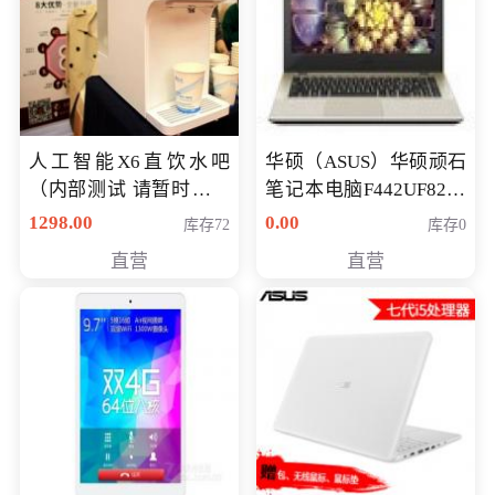
人工智能X6直饮水吧
华硕（ASUS）华硕顽石
（内部测试 请暂时不要
笔记本电脑F442UF8250
购买）
八代独显轻薄办公商务
1298.00
0.00
库存72
库存0
游戏笔记本 火爆推荐
直营
直营