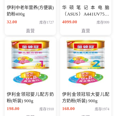
伊利中老年营养(方便装)
华硕笔记本电脑
奶粉400g
（ASUS）A441UV7500
顽石（7代i7-7500U 4G
32.00
4099.00
库存1727
库存999
500G GT920MX 独显）
直营
直营
14英寸
伊利金领冠婴儿配方奶
伊利金领冠较大婴儿配
粉(听装) 900g
方奶粉(听装) 900g
198.00
168.00
库存1910
库存1974