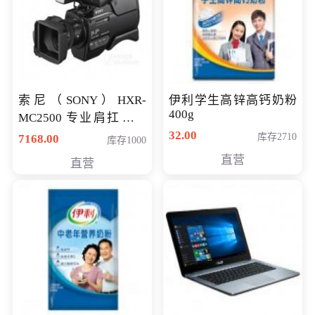
索尼（SONY）HXR-
伊利学生高锌高钙奶粉
400g
MC2500 专业肩扛式存
储卡全高清摄录一体机
32.00
库存2710
7168.00
库存1000
婚庆 直播 团拜会 专业高
直营
直营
清入门级摄像机