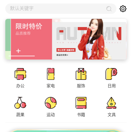
默认关键字
办公
家电
服饰
日用
蔬果
运动
书籍
文具