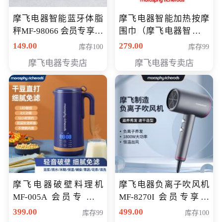
摩飞电器智能蓝牙体脂
摩飞电器智能加热按摩
秤MF-98066 会员专享价
围巾（摩飞电器智能加
98元
热按摩围脖） 会员专享
149.00
279.00
库存100
库存99
价168元
摩飞电器专卖店
摩飞电器专卖店
摩飞电器破壁料理机
摩飞电器负离子吹风机
MF-005A 会员专享价
MF-8270I 会员专享价
198元
369元
399.00
499.00
库存99
库存100