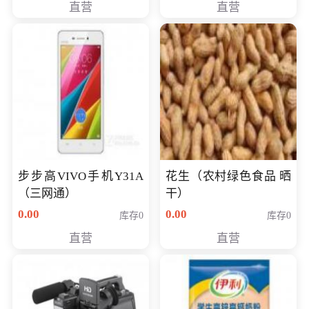
直营
直营
步步高VIVO手机Y31A
花生（农村绿色食品 晒
（三网通）
干）
0.00
0.00
库存0
库存0
直营
直营