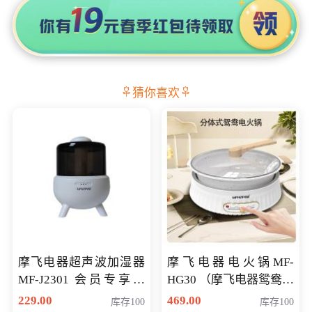
猜你喜欢
摩飞电器超声波加湿器
摩飞电器电火锅MF-
MF-J2301 会员专享价
HG30 （摩飞电器鸳鸯锅
168元
MF-HG30 ） 会员专享价
229.00
469.00
库存100
库存100