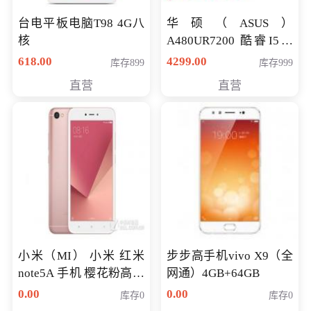
台电平板电脑T98 4G八
华硕（ASUS）
核
A480UR7200 酷睿I5超
薄学生办公游戏独显笔
618.00
4299.00
库存899
库存999
记本电脑 金色 I5-7200
直营
直营
NV930-2G独
小米（MI） 小米 红米
步步高手机vivo X9（全
note5A 手机 樱花粉高配
网通）4GB+64GB
版 全网通(3G+32G)
0.00
0.00
库存0
库存0