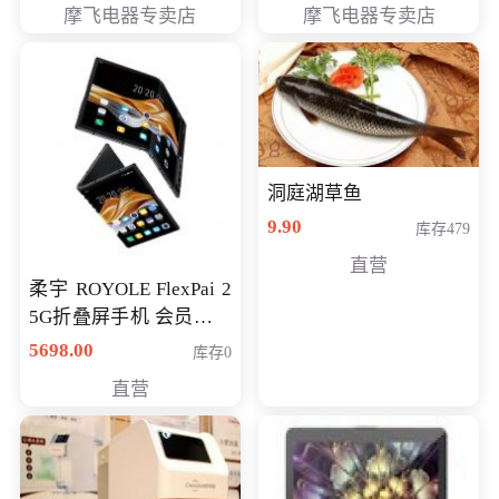
摩飞电器专卖店
摩飞电器专卖店
洞庭湖草鱼
9.90
库存479
直营
柔宇 ROYOLE FlexPai 2
5G折叠屏手机 会员专享
购买价格 4998元
5698.00
库存0
直营